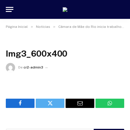
»
»
Página Inicial
Notícias
Câmara de Mãe do Rio inicia trabalhos do primeiro período legislativo de 2022
Img3_600x400
De
cr2-admin3
17 de janeiro de 2025
Facebook
Twitter
Email
WhatsAp