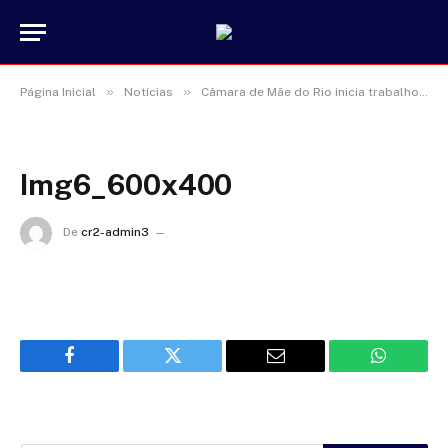
»
»
Página Inicial
Notícias
Câmara de Mãe do Rio inicia trabalhos do primeiro período legislativo de 2022
Img6_600x400
De
cr2-admin3
17 de janeiro de 2025
Facebook
Twitter
Email
WhatsAp