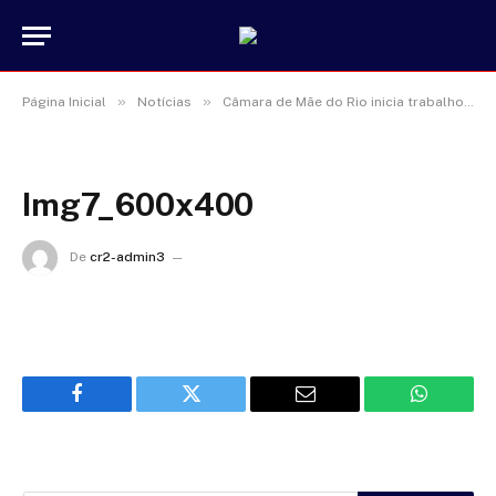
»
»
Página Inicial
Notícias
Câmara de Mãe do Rio inicia trabalhos do primeiro período legislativo de 2022
Img7_600x400
De
cr2-admin3
17 de janeiro de 2025
Facebook
Twitter
Email
WhatsAp