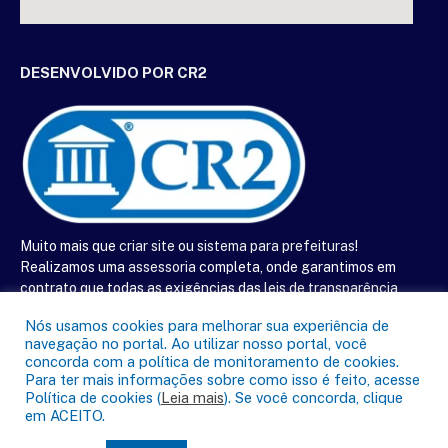
DESENVOLVIDO POR CR2
Muito mais que
criar site
ou
sistema para prefeituras
!
Realizamos uma
assessoria
completa, onde garantimos em
contrato que todas as exigências das
leis de transparência
pública
serão atendidas.
Nós usamos cookies para melhorar sua experiência de
navegação no portal. Ao utilizar nosso portal, você
Conheça o
PNTP
e o
Radar da Transparência Pública
concorda com a política de monitoramento de cookies.
Para ter mais informações sobre como isso é feito, acesse
Política de cookies (
Leia mais
). Se você concorda, clique
em ACEITO.