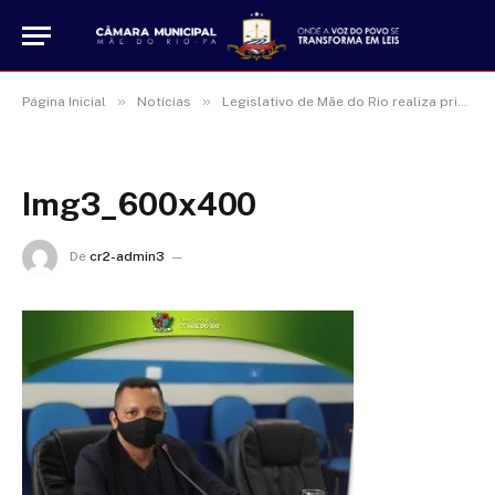
»
»
Página Inicial
Notícias
Legislativo de Mãe do Rio realiza primeira Sessão Ordinária do ano
Img3_600x400
De
cr2-admin3
17 de janeiro de 2025