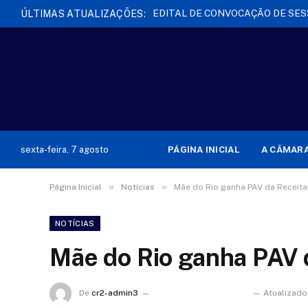
ÚLTIMAS ATUALIZAÇÕES:
PÁGINA INICIAL
A CÂMAR
sexta-feira, 7 agosto
»
»
Página Inicial
Notícias
Mãe do Rio ganha PAV da Receita
NOTÍCIAS
Mãe do Rio ganha PAV 
De
cr2-admin3
18 de novembro de 2021
Atualizado