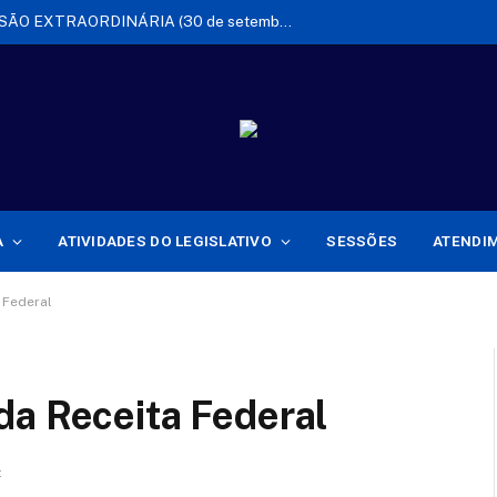
EDITAL DE CONVOCAÇÃO DE SESSÃO EXTRAORDINÁRIA (30 de setembro de 2025)
A
ATIVIDADES DO LEGISLATIVO
SESSÕES
ATENDI
 Federal
da Receita Federal
:
17 de janeiro de 2025