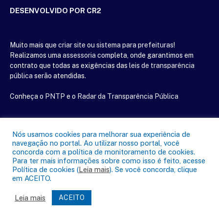
DESENVOLVIDO POR CR2
Muito mais que
criar site
ou
sistema para prefeituras
!
Realizamos uma
assessoria
completa, onde garantimos em
contrato que todas as exigências das
leis de transparência
pública
serão atendidas.
Conheça o
PNTP
e o
Radar da Transparência Pública
Nós usamos cookies para melhorar sua experiência de
navegação no portal. Ao utilizar nosso portal, você
Todos os direitos reservados a Câmara Municipal de Mãe do Rio
concorda com a política de monitoramento de cookies.
Para ter mais informações sobre como isso é feito, acesse
Política de cookies (
Leia mais
). Se você concorda, clique
Mapa do Site
Acessar Área Administrativa
em ACEITO.
Acessar o Webmail
Leia mais
ACEITO