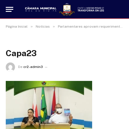
»
»
Página Inicial
Notícias
Parlamentares aprovam requerimentos e apresentam projetos em Sessão Ordinária
Capa23
De
cr2-admin3
16 de janeiro de 2025