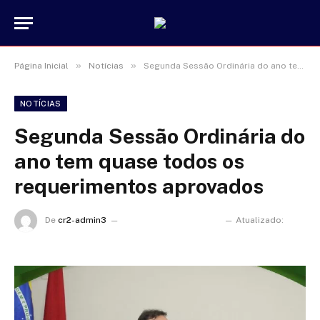
»
»
Página Inicial
Notícias
Segunda Sessão Ordinária do ano tem quase todos os requerimentos aprovados
NOTÍCIAS
Segunda Sessão Ordinária do
ano tem quase todos os
requerimentos aprovados
De
cr2-admin3
25 de fevereiro de 2022
Atualizado:
17
de janeiro de 2025