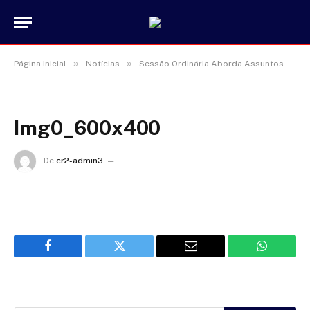
»
»
Página Inicial
Notícias
Sessão Ordinária Aborda Assuntos para Melhoria da Cidade
Img0_600x400
De
cr2-admin3
16 de janeiro de 2025
Facebook
Twitter
Email
WhatsAp