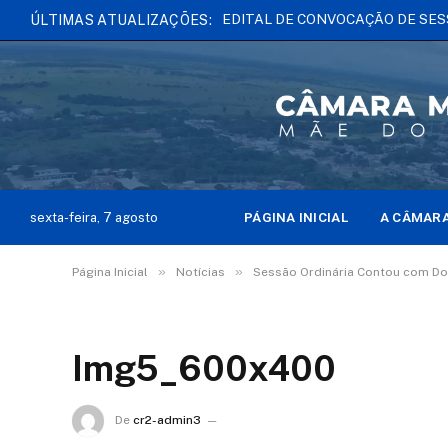
ÚLTIMAS ATUALIZAÇÕES:
PÁGINA INICIAL
A CÂMAR
sexta-feira, 7 agosto
»
»
Página Inicial
Notícias
Sessão Ordinária Contou com D
Img5_600x400
De
cr2-admin3
16 de janeiro de 2025