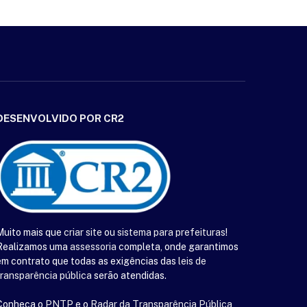
DESENVOLVIDO POR CR2
Muito mais que
criar site
ou
sistema para prefeituras
!
Realizamos uma
assessoria
completa, onde garantimos
em contrato que todas as exigências das
leis de
transparência pública
serão atendidas.
Conheça o
PNTP
e o
Radar da Transparência Pública