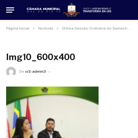
»
»
Página Inicial
Notícias
Última Sessão Ordinária do Semestre Aprova Todos os Documentos do Dia
Img10_600x400
De
cr2-admin3
16 de janeiro de 2025