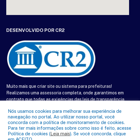
DESENVOLVIDO POR CR2
Muito mais que
criar site
ou
sistema para prefeituras
!
Realizamos uma
assessoria
completa, onde garantimos em
contrato que todas as exigências das
leis de transparência
pública
serão atendidas.
Nós usamos cookies para melhorar sua experiência de
navegação no portal. Ao utilizar nosso portal, você
Conheça o
PNTP
e o
Radar da Transparência Pública
concorda com a política de monitoramento de cookies.
Para ter mais informações sobre como isso é feito, acesse
Política de cookies (
Leia mais
). Se você concorda, clique
em ACEITO.