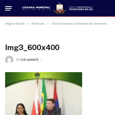
»
»
Página Inicial
Notícias
Última Sessão Ordinária do Semestre Aprova Todos os Documentos do Dia
Img3_600x400
De
cr2-admin3
16 de janeiro de 2025