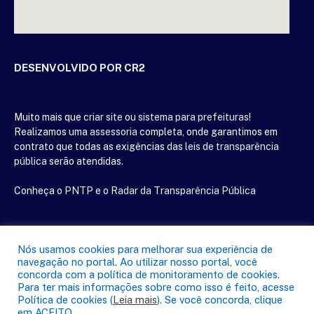
DESENVOLVIDO POR CR2
Muito mais que
criar site
ou
sistema para prefeituras
!
Realizamos uma
assessoria
completa, onde garantimos em
contrato que todas as exigências das
leis de transparência
pública
serão atendidas.
Conheça o
PNTP
e o
Radar da Transparência Pública
Nós usamos cookies para melhorar sua experiência de
Todos os direitos reservados a Câmara Municipal de Mãe do Rio
navegação no portal. Ao utilizar nosso portal, você
concorda com a política de monitoramento de cookies.
Para ter mais informações sobre como isso é feito, acesse
Mapa do Site
Acessar Área Administrativa
Política de cookies (
Leia mais
). Se você concorda, clique
Acessar o Webmail
em ACEITO.