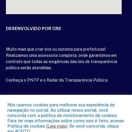
DESENVOLVIDO POR CR2
Muito mais que
criar site
ou
sistema para prefeituras
!
Realizamos uma
assessoria
completa, onde garantimos em
contrato que todas as exigências das
leis de transparência
pública
serão atendidas.
Conheça o
PNTP
e o
Radar da Transparência Pública
Nós usamos cookies para melhorar sua experiência de
Todos os direitos reservados a Câmara Municipal de Mãe do Rio
navegação no portal. Ao utilizar nosso portal, você
concorda com a política de monitoramento de cookies.
Para ter mais informações sobre como isso é feito, acesse
Mapa do Site
Acessar Área Administrativa
Política de cookies (
Leia mais
). Se você concorda, clique
Acessar o Webmail
em ACEITO.