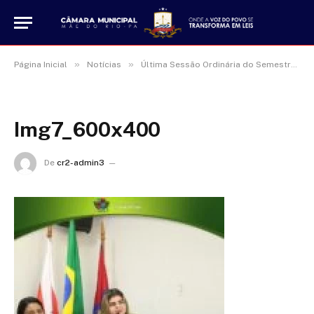
»
»
Página Inicial
Notícias
Última Sessão Ordinária do Semestre Aprova Todos os Documentos do Dia
Img7_600x400
De
cr2-admin3
16 de janeiro de 2025