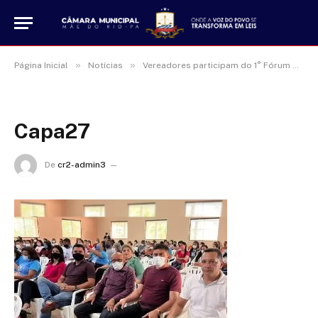
»
»
Página Inicial
Notícias
Vereadores participam do 1° Fórum Comunitário do Selo Unicef em Mãe do Rio
Capa27
De
cr2-admin3
16 de janeiro de 2025