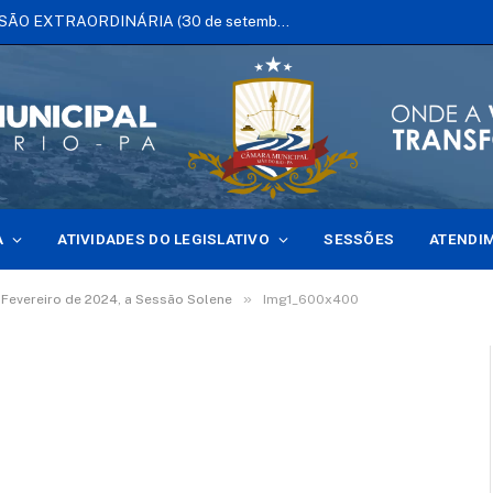
EDITAL DE CONVOCAÇÃO DE SESSÃO EXTRAORDINÁRIA (30 de setembro de 2025)
A
ATIVIDADES DO LEGISLATIVO
SESSÕES
ATENDI
»
 Fevereiro de 2024, a Sessão Solene
Img1_600x400