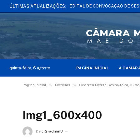
ÚLTIMAS ATUALIZAÇÕES:
PÁGINA INICIAL
A CÂMAR
quinta-feira, 6 agosto
»
»
Página Inicial
Notícias
Ocorreu Nessa Sexta-feira, 16 de
Img1_600x400
De
cr2-admin3
13 de janeiro de 2025