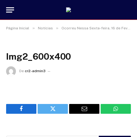
»
»
Página Inicial
Notícias
Ocorreu Nessa Sexta-feira, 16 de Fevereiro de 2024, a Sessão Solene
Img2_600x400
De
cr2-admin3
13 de janeiro de 2025
Facebook
Twitter
Email
WhatsAp