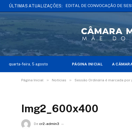
ÚLTIMAS ATUALIZAÇÕES:
PÁGINA INICIAL
A CÂMAR
quarta-feira, 5 agosto
»
»
Página Inicial
Notícias
Sessão Ordinária é marcada por 
Img2_600x400
De
cr2-admin3
16 de janeiro de 2025